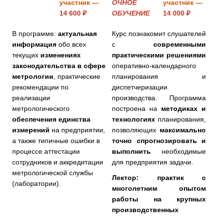
участник —
ОЧНОЕ
участник —
14 600 ₽
ОБУЧЕНИЕ
14 000 ₽
В программе:
актуальная
Курс познакомит слушателей
информация
обо всех
с
современными
текущих
изменениях
практическими решениями
законодательства в сфере
оперативно-календарного
метрологии
, практические
планирования и
рекомендации по
диспетчеризации
реализации
производства. Программа
метрологического
построена на
методиках и
обеспечения единства
технологиях
планирования,
измерений
на предприятии,
позволяющих
максимально
а также типичные ошибки в
точно спрогнозировать и
процессе аттестации
выполнить
необходимые
сотрудников и аккредитации
для предприятия задачи.
метрологической службы
Лектор: практик с
(лаборатории).
многолетним опытом
работы на крупных
производственных