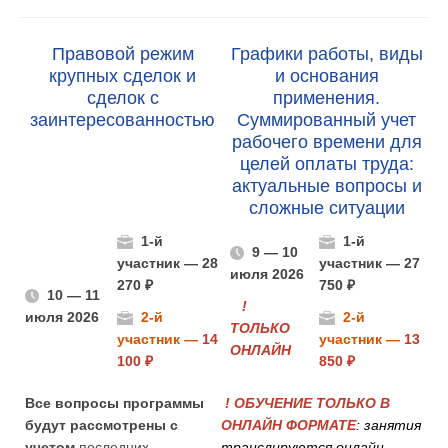
Правовой режим
Графики работы, виды
крупных сделок и
и основания
сделок с
применения.
заинтересованностью
Суммированный учет
рабочего времени для
целей оплаты труда:
актуальные вопросы и
сложные ситуации
1-й
1-й
9 — 10
участник —
28
участник — 27
июля 2026
270 ₽
750 ₽
10 — 11
!
июля 2026
2-й
2-й
ТОЛЬКО
участник —
14
участник —
13
ОНЛАЙН
100 ₽
850 ₽
Все вопросы программы
!
ОБУЧЕНИЕ ТОЛЬКО В
будут рассмотрены с
ОНЛАЙН ФОРМАТЕ
: занятия
учетом
последних
транслируются онлайн