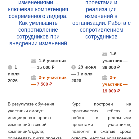
изменениями –
проектами и
ключевая компетенция
реализация
современного лидера.
изменений в
Как уменьшить
организации. Работа с
сопротивление
сопротивлением
сотрудников при
сотрудников
внедрении изменений
1-й
1-й участник
участник —
1
29 июня
— 15 000 ₽
38 000 ₽
июля
— 1 июля
2-й участник
2-й
2026
2026
—
7 500 ₽
участник —
19 000 ₽
В результате обучения
Курс построен на
участники смогут:
практических кейсах и
инициировать проект
работе с реальными
изменений в своей
проектами участников,
компании/отделе;
позволит в сжатые сроки
определять риски проекта
освоить методы управления