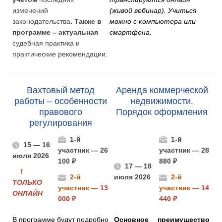
изменений
(живой вебинар). Учиться
законодательства
. Также в
можно с компьютера или
программе – актуальная
смартфона.
судебная практика и
практические рекомендации.
Вахтовый метод
Аренда коммерческой
работы – особенности
недвижимости.
правового
Порядок оформления
регулирования
1-й
1-й
15 — 16
участник — 26
участник — 28
июля 2026
100 ₽
880 ₽
17 — 18
!
2-й
июля 2026
2-й
ТОЛЬКО
участник —
13
участник —
14
ОНЛАЙН
000 ₽
440 ₽
В программе будут подробно
Основное преимущество