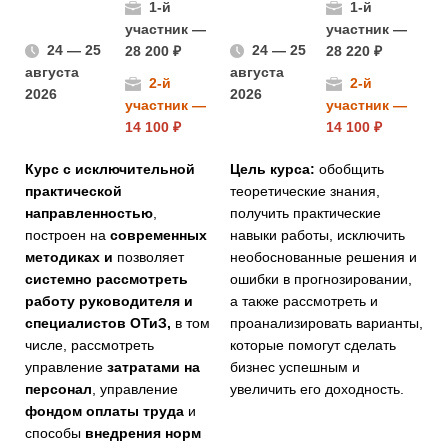
1-й
1-й
участник —
участник —
24 — 25
24 — 25
28 200 ₽
28 220 ₽
августа
августа
2-й
2-й
2026
2026
участник —
участник —
14 100 ₽
14 100 ₽
Курс с исключительной
Цель курса:
обобщить
практической
теоретические знания,
направленностью
,
получить практические
построен на
современных
навыки работы, исключить
методиках и
позволяет
необоснованные решения и
системно рассмотреть
ошибки в прогнозировании,
работу руководителя и
а также рассмотреть и
специалистов ОТиЗ,
в том
проанализировать варианты,
числе, рассмотреть
которые помогут сделать
управление
затратами на
бизнес успешным и
персонал
, управление
увеличить его доходность.
фондом оплаты труда
и
способы
внедрения норм