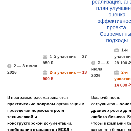
реализация, ан
план улучшен
оценка
эффективнос
проекта.
Современн
подходы
1-й
1-й участник — 27
участни
2 — 3
850 ₽
28 100 ₽
2 — 3 июля
июля
2026
2-й участник —
13
2-й
2026
900 ₽
участни
14 000 ₽
В программе рассматриваются
Вовлечённость
практические вопросы
организации и
сотрудников –
осно
проведения
нормоконтроля
драйвер роста для
технической и
любого бизнеса
. В
конструкторской
документации,
чтобы в компании б
требования стандартов ЕСКД
к
как можно больше л