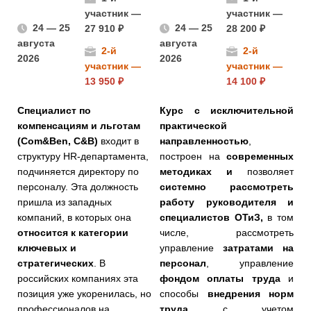
участник —
участник —
24 — 25
24 — 25
27 910 ₽
28 200 ₽
августа
августа
2-й
2-й
2026
2026
участник —
участник —
13 950 ₽
14 100 ₽
Специалист по
Курс с исключительной
компенсациям и льготам
практической
(Com&Ben, C&B)
входит в
направленностью
,
структуру HR-департамента,
построен на
современных
подчиняется директору по
методиках и
позволяет
персоналу. Эта должность
системно рассмотреть
пришла из западных
работу руководителя и
компаний, в которых она
специалистов ОТиЗ,
в том
относится к категории
числе, рассмотреть
ключевых и
управление
затратами на
стратегических
. В
персонал
, управление
российских компаниях эта
фондом оплаты труда
и
позиция уже укоренилась, но
способы
внедрения норм
профессионалов на
труда
с учетом