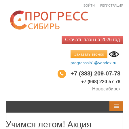
Как к Вам обращаться?*
Как к Вам обращаться?*
ВОЙТИ
РЕГИСТРАЦИЯ
Email*
Код города
Телефон
Телефон
Скачать план на 2026 год
Заказать звонок
Город
Тема обращения
progresssib1@yandex.ru
+7 (383) 209-07-78
Ваш вопрос*
+7 (968) 220-57-78
Новосибирск
Закрыть
Заказат
Закрыть
Спросит
СЕМИНАРЫ И КУРСЫ
Учимся летом! Акция