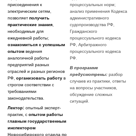
присоединения к
процессуальных норм;
электрическим сетям,
анализ применения Кодекса
позволяет
получить
административного
практические знания
,
судопроизводства РФ,
необходимые для
Гражданского
ежедневной работы;
процессуального кодекса
ознакомиться с успешным
РФ, Арбитражного
опытом
ведения
процессуального кодекса
аналогичной работы
РФ.
предприятий разных
В программе
отраслей и разных регионов
предусмотрены:
разбор
РФ,
организовать работу
в
случаев из практики, ответы
строгом соответствии с
на вопросы участников,
требованиями
обсуждение сложных
законодательства.
ситуаций.
Лектор:
опытный эксперт-
практик, с
опытом работы
главным государственным
инспектором
Новосибирского отдела по