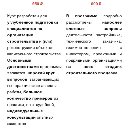
950 ₽
600 ₽
Курс разработан для
В программе
подробно
углубленной подготовки
рассмотрены
наиболее
специалистов по
сложные вопросы
организации
деятельности застройщика,
строительства
и (или)
технического заказчика,
реконструкции объектов
взаимоотношения с
капитального строительства.
инвестором, проектными и
Основными
подрядными организациями
достоинствами
программы
на всех стадиях
являются
широкий круг
строительного процесса
.
вопросов
, затрагивающих
все практические аспекты
работы,
большое
количество примеров
из
практики, в т.ч. судебной,
индивидуальные
консультации
опытных
экспертов.