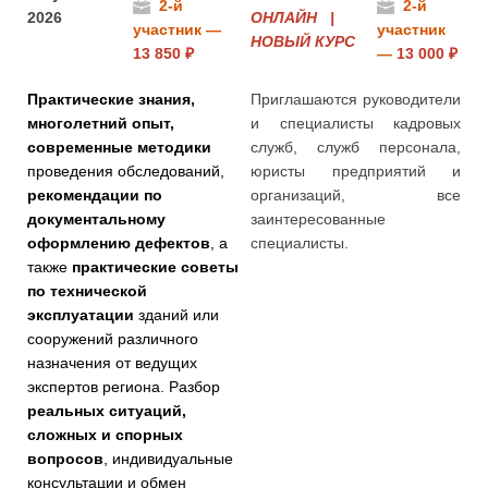
2-й
2-й
2026
ОНЛАЙН |
участник —
участник
НОВЫЙ КУРС
13 850 ₽
—
13 000 ₽
Практические знания,
Приглашаются руководители
многолетний опыт,
и специалисты кадровых
современные методики
служб, служб персонала,
проведения обследований,
юристы предприятий и
рекомендации по
организаций, все
документальному
заинтересованные
оформлению дефектов
, а
специалисты.
также
практические советы
по технической
эксплуатации
зданий или
сооружений различного
назначения от ведущих
экспертов региона. Разбор
реальных ситуаций,
сложных и спорных
вопросов
, индивидуальные
консультации и обмен