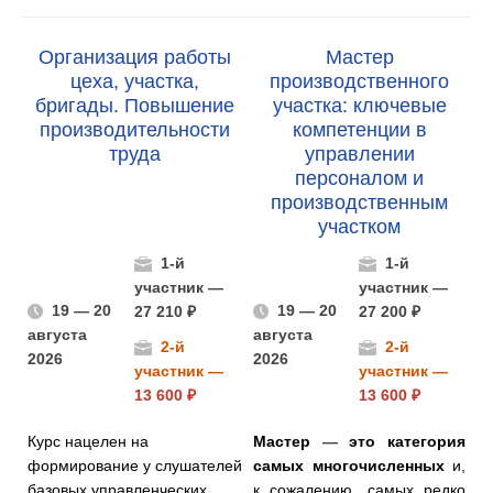
Организация работы
Мастер
цеха, участка,
производственного
бригады. Повышение
участка: ключевые
производительности
компетенции в
труда
управлении
персоналом и
производственным
участком
1-й
1-й
участник —
участник —
19 — 20
19 — 20
27 210 ₽
27 200 ₽
августа
августа
2-й
2-й
2026
2026
участник —
участник —
13 600 ₽
13 600 ₽
Курс нацелен на
Мастер
—
это категория
формирование у слушателей
самых многочисленных
и,
базовых управленческих
к сожалению, самых редко