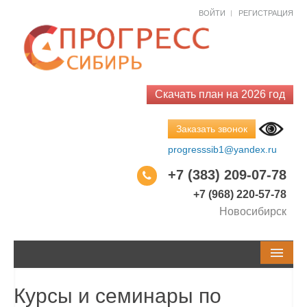
Как к Вам обращаться?*
Как к Вам обращаться?*
ВОЙТИ
РЕГИСТРАЦИЯ
Email*
Код города
Телефон
Телефон
Скачать план на 2026 год
Заказать звонок
Город
Тема обращения
progresssib1@yandex.ru
+7 (383) 209-07-78
Ваш вопрос*
+7 (968) 220-57-78
Новосибирск
Закрыть
Заказать
Закрыть
Спросить
СЕМИНАРЫ И КУРСЫ
Курсы и семинары по