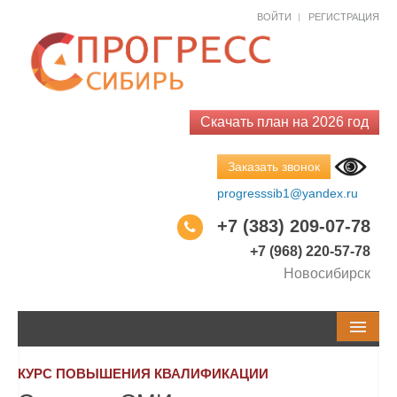
Как к Вам обращаться?*
Как к Вам обращаться?*
ВОЙТИ
РЕГИСТРАЦИЯ
Email*
Код города
Телефон
Телефон
Скачать план на 2026 год
Заказать звонок
Город
Тема обращения
progresssib1@yandex.ru
+7 (383) 209-07-78
Ваш вопрос*
+7 (968) 220-57-78
Новосибирск
Закрыть
Заказать
Закрыть
Спросить
СЕМИНАРЫ И КУРСЫ
КУРС ПОВЫШЕНИЯ КВАЛИФИКАЦИИ