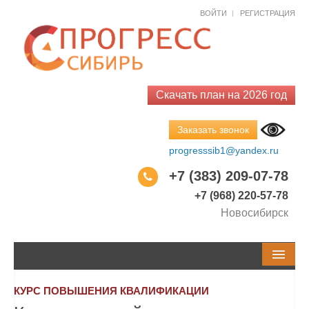
Как к Вам обращаться?*
Как к Вам обращаться?*
ВОЙТИ
РЕГИСТРАЦИЯ
Email*
Код города
Телефон
Телефон
Скачать план на 2026 год
Заказать звонок
Город
Тема обращения
progresssib1@yandex.ru
+7 (383) 209-07-78
Ваш вопрос*
+7 (968) 220-57-78
Новосибирск
Закрыть
Заказать
Закрыть
Спросить
СЕМИНАРЫ И КУРСЫ
КУРС ПОВЫШЕНИЯ КВАЛИФИКАЦИИ