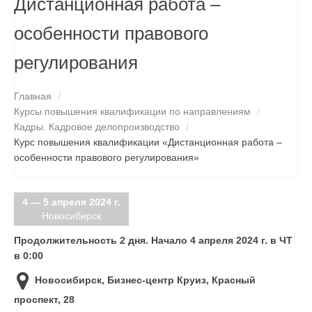
Дистанционная работа –
СПЕЦПРЕДЛОЖЕНИЯ
особенности правового
СВЕДЕНИЯ ОБ ОБРАЗОВАТЕЛЬНОЙ ДЕЯТЕЛЬНОСТИ
регулирования
КОНТАКТЫ
ПОИСК
Главная
/
Курсы повышения квалификации по направлениям
/
Кадры. Кадровое делопроизводство
/
Курс повышения квалификации «Дистанционная работа –
особенности правового регулирования»
4 — 5 апреля 2024 г.
Новосибирск
Продолжительность 2 дня
. Начало 4 апреля 2024 г.
в ЧТ
в 0:00
Новосибирск, Бизнес-центр Круиз, Красный
проспект, 28