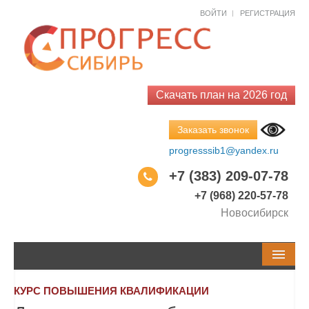
Как к Вам обращаться?*
Как к Вам обращаться?*
ВОЙТИ
РЕГИСТРАЦИЯ
Email*
Код города
Телефон
Телефон
Скачать план на 2026 год
Заказать звонок
Город
Тема обращения
progresssib1@yandex.ru
+7 (383) 209-07-78
Ваш вопрос*
+7 (968) 220-57-78
Новосибирск
Закрыть
Заказать
Закрыть
Спросить
СЕМИНАРЫ И КУРСЫ
КУРС ПОВЫШЕНИЯ КВАЛИФИКАЦИИ